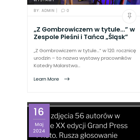
|
BY:
ADMIN
0
„Z Gombrowiczem w tytule…” w
Zespole Pieśni i Tańca „Śląsk”
„Z Gombrowiczem w tytule…” w 120. rocznicę
urodzin – to nazwa wystawy pracowników
Katedry Malarstwa…
Learn More
16
Maj
2024