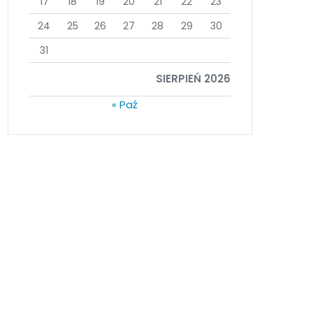
17
18
19
20
21
22
23
24
25
26
27
28
29
30
31
SIERPIEŃ 2026
« Paź