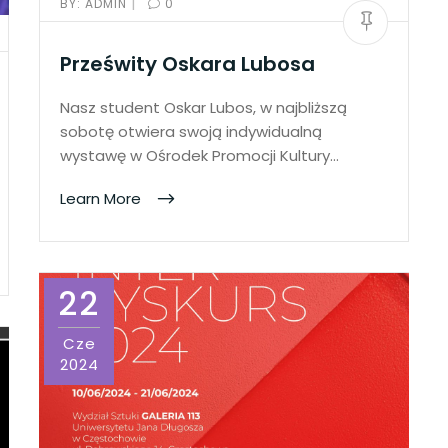
|
BY:
ADMIN
0
Prześwity Oskara Lubosa
Nasz student Oskar Lubos, w najbliższą
sobotę otwiera swoją indywidualną
wystawę w Ośrodek Promocji Kultury…
Learn More
22
Cze
2024