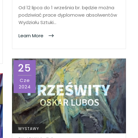
Od 12 lipca do 1 września br. będzie można
podziwiać prace dyplomowe absolwentów
Wydziału Sztuki…
Learn More
25
Cze
2024
WYSTAWY