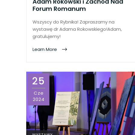
Adam Rokowski i Zachód Nad
Forum Romanum
Wszyscy do Rybnika! Zapraszamy na
wystawę dr Adama Rokowskiego!Adam,
gratulujemy!
Learn More
25
Cze
2024
WYSTAWY