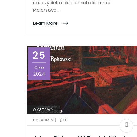
nauczycielka akademicka kierunku
Malarstwo…
Learn More
25
Cze
2024
WYSTAWY
|
BY:
ADMIN
0