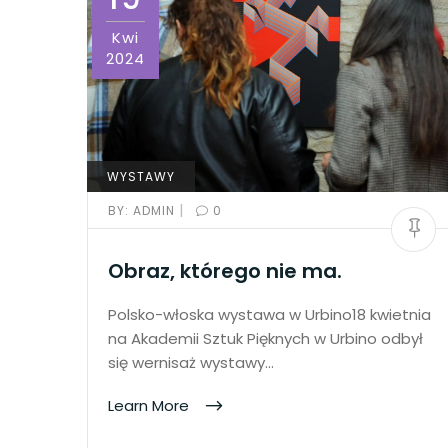
Kwi
2024
WYSTAWY
|
BY:
ADMIN
0
Obraz, którego nie ma.
Polsko-włoska wystawa w Urbino18 kwietnia
na Akademii Sztuk Pięknych w Urbino odbył
się wernisaż wystawy…
Learn More