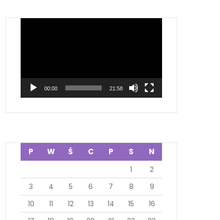
Odtwarzacz
video
00:00
21:58
P
W
Ś
C
P
S
N
1
2
3
4
5
6
7
8
9
10
11
12
13
14
15
16