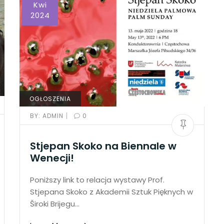
Kwi
2024
OGŁOSZENIA
|
BY:
ADMIN
0
Stjepan Skoko na Biennale w
Wenecji!
Poniższy link to relacja wystawy Prof.
Stjepana Skoko z Akademii Sztuk Pięknych w
Široki Brijegu…