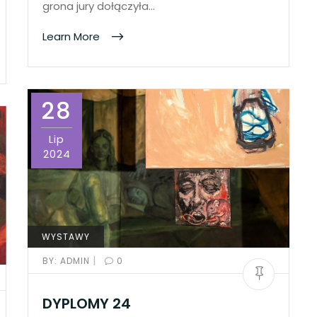
grona jury dołączyła…
Learn More
28
Lip
2024
WYSTAWY
|
BY:
ADMIN
0
DYPLOMY 24